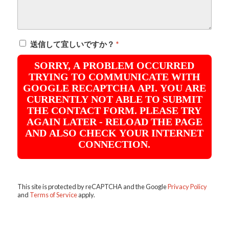
送信して宜しいですか？
*
SORRY, A PROBLEM OCCURRED
TRYING TO COMMUNICATE WITH
GOOGLE RECAPTCHA API. YOU ARE
CURRENTLY NOT ABLE TO SUBMIT
THE CONTACT FORM. PLEASE TRY
AGAIN LATER - RELOAD THE PAGE
AND ALSO CHECK YOUR INTERNET
CONNECTION.
This site is protected by reCAPTCHA and the Google
Privacy Policy
and
Terms of Service
apply.